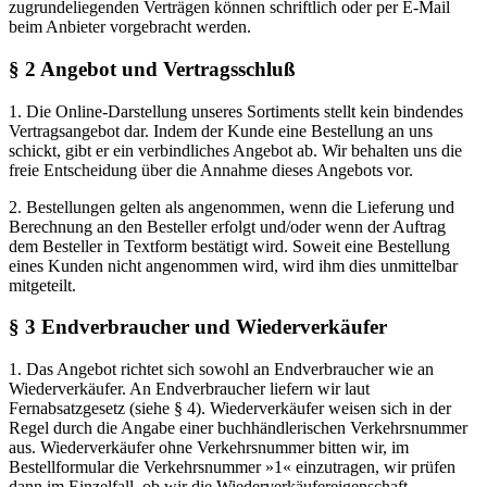
freie Entscheidung über die Annahme dieses Angebots vor.
2. Bestellungen gelten als angenommen, wenn die Lieferung und
Berechnung an den Besteller erfolgt und/oder wenn der Auftrag
dem Besteller in Textform bestätigt wird. Soweit eine Bestellung
eines Kunden nicht angenommen wird, wird ihm dies unmittelbar
mitgeteilt.
§ 3 Endverbraucher und Wiederverkäufer
1. Das Angebot richtet sich sowohl an Endverbraucher wie an
Wiederverkäufer. An Endverbraucher liefern wir laut
Fernabsatzgesetz (siehe § 4). Wiederverkäufer weisen sich in der
Regel durch die Angabe einer buchhändlerischen Verkehrsnummer
aus. Wiederverkäufer ohne Verkehrsnummer bitten wir, im
Bestellformular die Verkehrsnummer »1« einzutragen, wir prüfen
dann im Einzelfall, ob wir die Wiederverkäufereigenschaft
akzeptieren. Bei Ablehnung fragen wir vor der Ausführung der
Bestellung an, ob eine Auslieferung zu Endverbraucherkonditionen
gewünscht wird.
2. Die Bedingungen unter Absatz 3 und 4 gelten ausschließlich für
Bestellungen über den Warenkorb dieser Netzpräsenz. Bestellungen
über andere Plattformen werden zu den dort niedergeschriebenen
Bedingungen ausgeliefert. Für telefonische und schriftliche