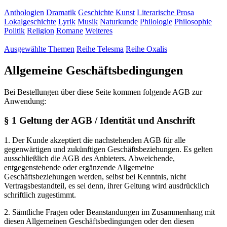
Bei Bestellungen über diese Seite kommen folgende AGB zur
Anwendung:
§ 1 Geltung der AGB / Identität und Anschrift
1. Der Kunde akzeptiert die nachstehenden AGB für alle
gegenwärtigen und zukünftigen Geschäftsbeziehungen. Es gelten
ausschließlich die AGB des Anbieters. Abweichende,
entgegenstehende oder ergänzende Allgemeine
Geschäftsbeziehungen werden, selbst bei Kenntnis, nicht
Vertragsbestandteil, es sei denn, ihrer Geltung wird ausdrücklich
schriftlich zugestimmt.
2. Sämtliche Fragen oder Beanstandungen im Zusammenhang mit
diesen Allgemeinen Geschäftsbedingungen oder den diesen
zugrundeliegenden Verträgen können schriftlich oder per E-Mail
beim Anbieter vorgebracht werden.
§ 2 Angebot und Vertragsschluß
1. Die Online-Darstellung unseres Sortiments stellt kein bindendes
Vertragsangebot dar. Indem der Kunde eine Bestellung an uns
schickt, gibt er ein verbindliches Angebot ab. Wir behalten uns die