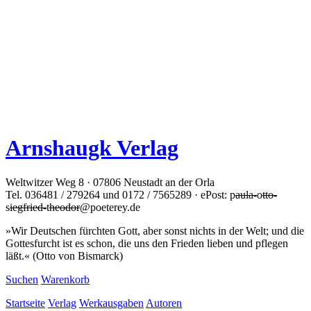
Arnshaugk Verlag
Weltwitzer Weg 8 · 07806 Neustadt an der Orla
Tel. 036481 / 279264 und 0172 / 7565289 · ePost: p
aula-
o
tto-
s
iegfried-
t
heodor
@poeterey.de
»Wir Deutschen fürchten Gott, aber sonst nichts in der Welt; und die
Gottesfurcht ist es schon, die uns den Frieden lieben und pflegen
läßt.« (Otto von Bismarck)
Suchen
Warenkorb
Startseite
Verlag
Werkausgaben
Autoren
Anthologien
Dramatik
Geschichte
Kunst
Literarische Prosa
Lokalgeschichte
Lyrik
Musik
Naturkunde
Philologie
Philosophie
Politik
Religion
Romane
Weiteres
Ausgewählte Themen
Reihe Telesma
Reihe Oxalis
Allgemeine Geschäftsbedingungen